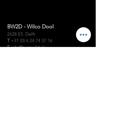
BW2D - Wilco Dool
2628 ES Delft
T
+31
(0)
6 24 74 37 16
E
info@burow2d.nl
© 2026 | BW2D
KvK
27337306
algemene voorwaarden
NEEM CONTACT MET
ONS OP