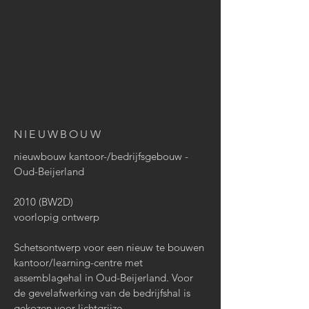
NIEUWBOUW
nieuwbouw kantoor-/bedrijfsgebouw -
Oud-Beijerland
2010 (BW2D)
voorlopig ontwerp
Schetsontwerp voor een nieuw te bouwen
kantoor/learning-centre met
assemblagehal in Oud-Beijerland. Voor
de gevelafwerking van de bedrijfshal is
gekozen voor lichtgrijze