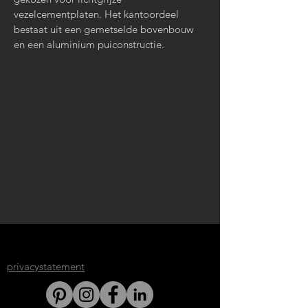
vezelcementplaten. Het kantoordeel
bestaat uit een gemetselde bovenbouw
en een aluminium puiconstructie.
privacystatement