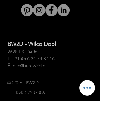
BW2D - Wilco Dool
2628 ES Delft
T
+31
(0)
6 24 74 37 16
E
info@burow2d.nl
© 2026 | BW2D
KvK
27337306
algemene voorwaarden
NEEM CONTACT MET
ONS OP