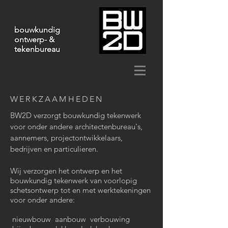
bouwkundig
ontwerp- &
tekenbureau
WERKZAAMHEDEN
BW2D verzorgt bouwkundig tekenwerk
voor onder andere architectenbureau's,
aannemers, projectontwikkelaars,
bedrijven en particulieren.
Wij verzorgen het ontwerp en het
bouwkundig tekenwerk van voorlopig
schetsontwerp tot en met werktekeningen
voor onder andere:
nieuwbouw aanbouw verbouwing