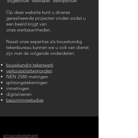
bijgebouw dakkapel dakopbouw
Op deze website kunt u diverse
gerealiseerde projecten vinden zodat u
een beeld krijgt van
onze werkzaamheden.
Naast onze expertise als bouwkundig
tekenbureau kunnen we u ook van dienst
zijn met de volgende onderdelen:
bouwkundig tekenwerk
verkoopplattegronden
NEN 2580 metingen
splitsingstekeningen
inmetingen
digitaliseren
bezonningsstudies
privacystatement