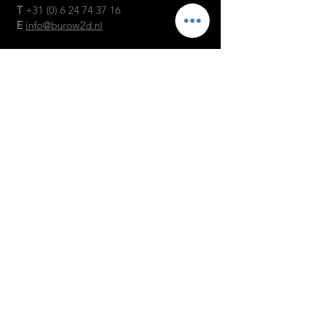
T
+31
(0)
6 24 74 37 16
E
info@burow2d.nl
© 2026 | BW2D
KvK
27337306
algemene voorwaarden
NEEM CONTACT MET
ONS OP