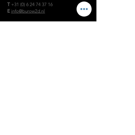
T
+31
(0)
6 24 74 37 16
E
info@burow2d.nl
© 2026 | BW2D
KvK
27337306
algemene voorwaarden
NEEM CONTACT MET
ONS OP