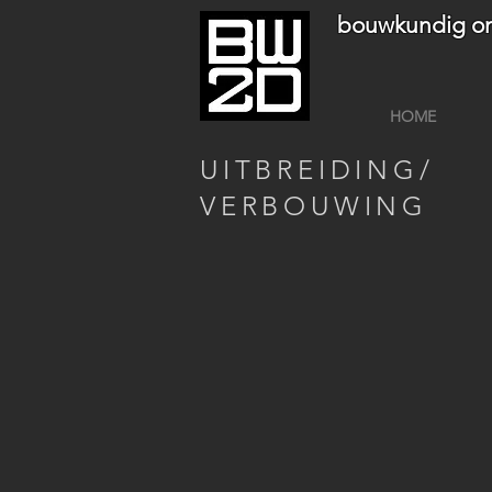
bouwkundig on
HOME
UITBREIDING/
VERBOUWING